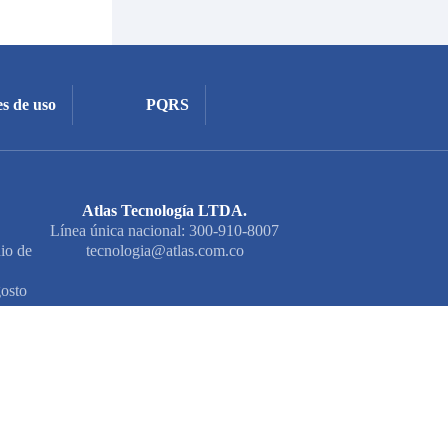
s de uso
PQRS
Atlas Tecnología LTDA.
Línea única nacional: 300-910-8007
io de
tecnologia@atlas.com.co
osto
Chat Atlas
En línea
o
diciales:
juridicolaboral@atlas.com.co