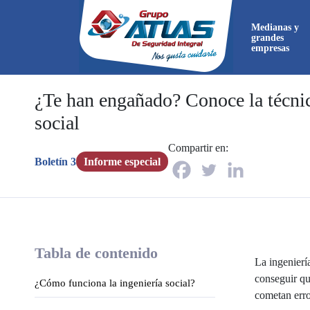
Medianas y
grandes
empresas
¿Te han engañado? Conoce la técnic
social
Ahora
Compartir en:
directa
Boletín 3
Informe especial
Ahora
directa
Tabla de contenido
La ingenierí
conseguir qu
¿Cómo funciona la ingeniería social?
cometan erro