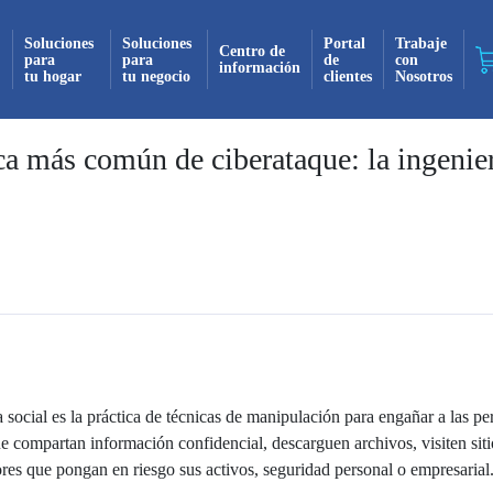
Soluciones
Soluciones
Portal
Trabaje
Centro de
para
para
de
con
información
tu hogar
tu negocio
clientes
Nosotros
¡Suscrito exitosamente!
a más común de ciberataque: la ingenie
 recibirás todas nuestras actualizaciones y no
¡Registrado exitosamente!
mente en tu bandeja de entrada. ¡No te pierdas
novedad!
 recibirás todas nuestras actualizaciones y no
Continuar
mente en tu bandeja de entrada. ¡No te pierdas
novedad!
a social es la práctica de técnicas de manipulación para engañar a las pe
Continuar
e compartan información confidencial, descarguen archivos, visiten sit
res que pongan en riesgo sus activos, seguridad personal o empresarial