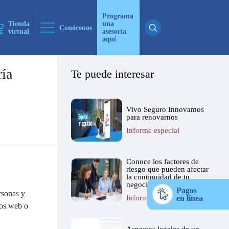
Programa
Tienda
una
Conócenos
virtual
asesoría
aquí
ría
Te puede interesar
ticias
 ninguna
Vivo Seguro Innovamos
para renovarnos
Informe especial
ticias
 ninguna
Conoce los factores de
riesgo que pueden afectar
la continuidad de tu
negocio
Pagos
rsonas y
Informe especial
en línea
ios web o
.