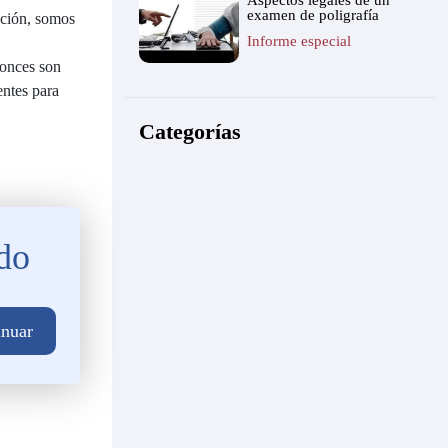
Aspectos legales de un
examen de poligrafía
pción, somos
Informe especial
tonces son
entes para
Categorías
ndo