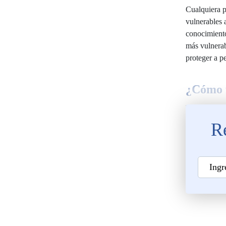
Cualquiera p
vulnerables 
conocimiento
más vulnerab
proteger a p
¿Cómo f
Un ataque de 
Re