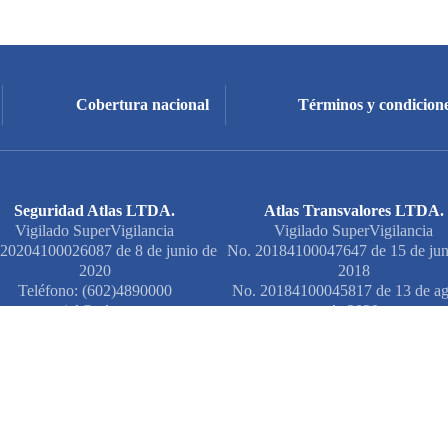
Cobertura nacional
Términos y condicione
Seguridad Atlas LTDA.
Atlas Transvalores LTDA.
Vigilado SuperVigilancia
Vigilado SuperVigilancia
20204100026087 de 8 de junio de
No. 20184100047647 de 15 de jun
2020
2018
Teléfono: (602)4890000
No. 20184100045817 de 13 de ag
comercial@atlas.com.co
de 2020
Teléfono: (601)7488282
info@atlastransvalores.com.c
Notificaciones ju