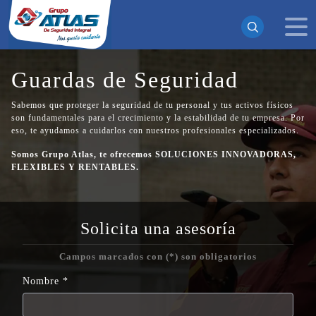
Guardas de Seguridad
¡Suscrito exitosamente!
Sabemos que proteger la seguridad de tu personal y tus activos físicos
son fundamentales para el crecimiento y la estabilidad de tu empresa. Por
Ahora recibirás todas nuestras actualizaciones y noticias
eso, te ayudamos a cuidarlos con nuestros profesionales especializados.
directamente en tu bandeja de entrada. ¡No te pierdas
ninguna novedad!
Somos Grupo Atlas, te ofrecemos SOLUCIONES INNOVADORAS,
FLEXIBLES Y RENTABLES.
Continuar
Solicita una asesoría
Campos marcados con (*) son obligatorios
Nombre