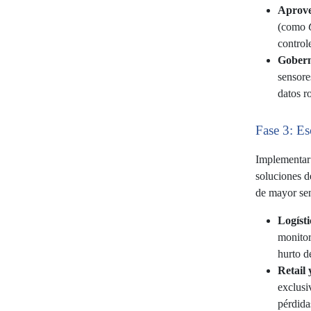
Aprove
(como
control
Gobern
sensore
datos r
Fase 3: Es
Implementar 
soluciones d
de mayor sen
Logíst
monitor
hurto d
Retail
exclusi
pérdida