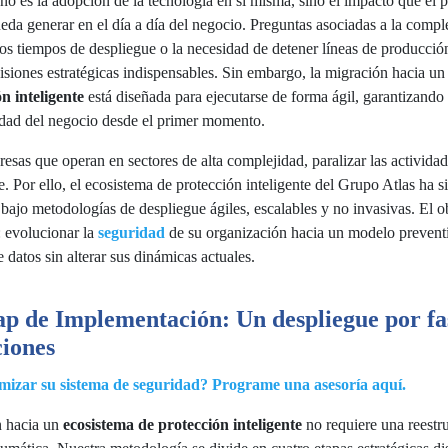
 no es la adopción de la tecnología en sí misma, sino el impacto que el 
ueda generar en el día a día del negocio. Preguntas asociadas a la compl
 los tiempos de despliegue o la necesidad de detener líneas de producció
isiones estratégicas indispensables. Sin embargo, la migración hacia u
n inteligente
está diseñada para ejecutarse de forma ágil, garantizando 
lidad del negocio desde el primer momento.
resas que operan en sectores de alta complejidad, paralizar las activida
e. Por ello, el ecosistema de protección inteligente del Grupo Atlas ha s
 bajo metodologías de despliegue ágiles, escalables y no invasivas. El o
 evolucionar la
seguridad
de su organización hacia un modelo prevent
e datos sin alterar sus dinámicas actuales.
 de Implementación: Un despliegue por fa
ciones
mizar su sistema de seguridad? Programe una asesoría aquí.
n hacia un
ecosistema de protección inteligente
no requiere una reestr