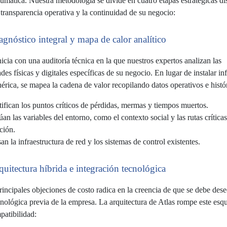
aumática. Nuestra metodología se divide en cuatro etapas estratégicas d
a transparencia operativa y la continuidad de su negocio:
agnóstico integral y mapa de calor analítico
nicia con una auditoría técnica en la que nuestros expertos analizan las
des físicas y digitales específicas de su negocio. En lugar de instalar in
érica, se mapea la cadena de valor recopilando datos operativos e histó
tifican los puntos críticos de pérdidas, mermas y tiempos muertos.
úan las variables del entorno, como el contexto social y las rutas crítica
ción.
an la infraestructura de red y los sistemas de control existentes.
quitectura híbrida e integración tecnológica
rincipales objeciones de costo radica en la creencia de que se debe dese
cnológica previa de la empresa. La arquitectura de Atlas rompe este esq
patibilidad: