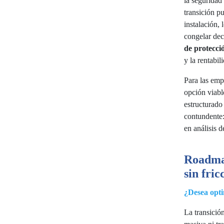
la seguridad
transición p
instalación,
congelar dec
de protecció
y la rentabi
Para las emp
opción viabl
estructurado
contundente:
en análisis d
Roadmap
sin fric
¿Desea opti
La transició