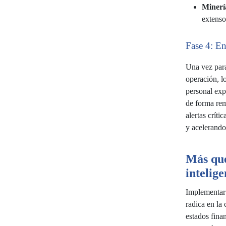
Minerí
extenso
Fase 4: En
Una vez para
operación, l
personal exp
de forma rem
alertas crít
y acelerando
Más que
intelig
Implementar 
radica en la
estados fina