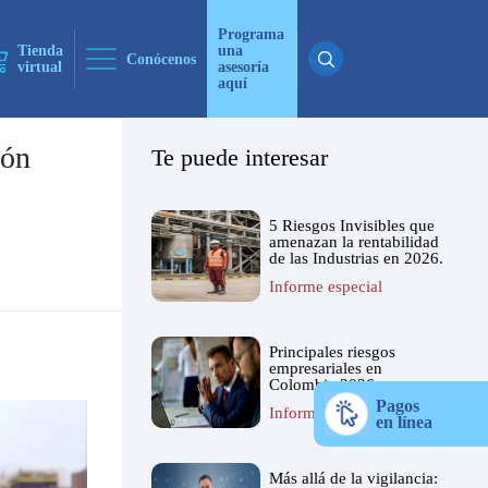
Programa
Tienda
una
Conócenos
virtual
asesoría
aquí
ión
Te puede interesar
ticias
5 Riesgos Invisibles que
 ninguna
amenazan la rentabilidad
de las Industrias en 2026.
Informe especial
Principales riesgos
empresariales en
Colombia 2026
Pagos
Informe especial
en línea
Más allá de la vigilancia: