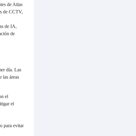
tes de Atlas
mas de CCTV,
as de IA,
ación de
er día. Las
 las áreas
on el
tigar el
o para evitar