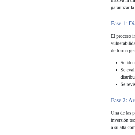
masiva ni tr
garantizar l
Fase 1: Di
El proceso i
vulnerabilida
de forma gen
Se iden
Se eval
distribu
Se revis
Fase 2: Ar
Una de las p
inversión te
a su alta com