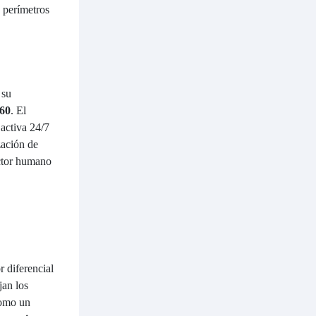
 perímetros
 su
360
. El
activa 24/7
zación de
actor humano
r diferencial
jan los
como un