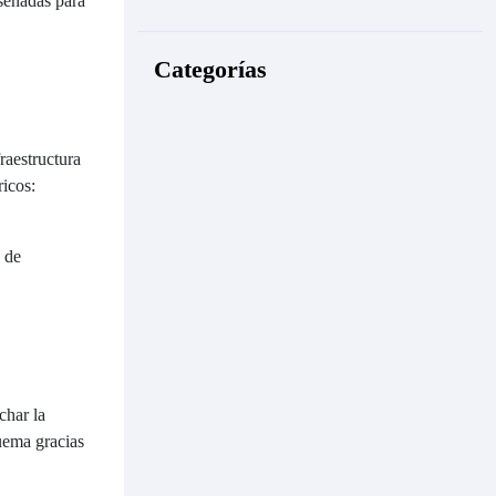
iseñadas para
Categorías
fraestructura
ricos:
s de
char la
uema gracias