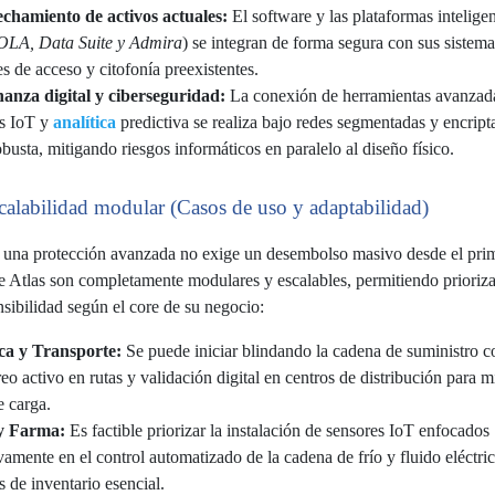
chamiento de activos actuales:
El software y las plataformas inteligen
OLA, Data Suite y Admira
) se integran de forma segura con sus siste
es de acceso y citofonía preexistentes.
anza digital y ciberseguridad:
La conexión de herramientas avanzad
s IoT y
analítica
predictiva se realiza bajo redes segmentadas y encript
obusta, mitigando riesgos informáticos en paralelo al diseño físico.
calabilidad modular (Casos de uso y adaptabilidad)
una protección avanzada no exige un desembolso masivo desde el prim
e Atlas son completamente modulares y escalables, permitiendo priorizar
sibilidad según el core de su negocio:
ica y Transporte:
Se puede iniciar blindando la cadena de suministro c
eo activo en rutas y validación digital en centros de distribución para mi
e carga.
 y Farma:
Es factible priorizar la instalación de sensores IoT enfocados
vamente en el control automatizado de la cadena de frío y fluido eléctric
s de inventario esencial.