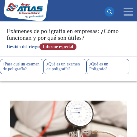
Exámenes de poligrafía en empresas: ¿Cómo
funcionan y por qué son útiles?
¡Suscrito exitosamente!
Gestión del riesgo
Informe especial
Ahora recibirás todas nuestras actualizaciones y noticias
directamente en tu bandeja de entrada. ¡No te pierdas
¿Para qué un examen
¿Qué es un examen
¿Qué es un
ninguna novedad!
de poligrafía?
de poligrafía?
Polígrafo?
Continuar