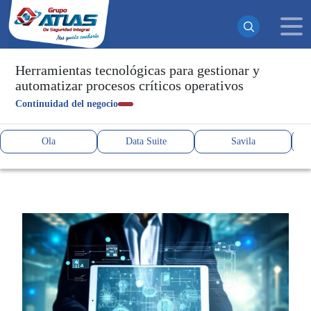
Herramientas tecnológicas para gestionar y
automatizar procesos críticos operativos
¡Suscrito exitosamente!
Continuidad del negocio
Ahora recibirás todas nuestras actualizaciones y noticias
directamente en tu bandeja de entrada. ¡No te pierdas
Ola
Data Suite
Savila
ninguna novedad!
Continuar