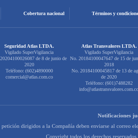
Cobertura nacional
Términos y condicione
Seguridad Atlas LTDA.
Atlas Transvalores LTDA.
Vigilado SuperVigilancia
Vigilado SuperVigilancia
20204100026087 de 8 de junio de
No. 20184100047647 de 15 de jun
2020
2018
Teléfono: (602)4890000
No. 20184100045817 de 13 de ag
comercial@atlas.com.co
de 2020
Teléfono: (601)7488282
info@atlastransvalores.com.c
Notificaciones ju
e petición dirigidos a la Compañía deben enviarse al correo e
Copyright todos los derechos reservados