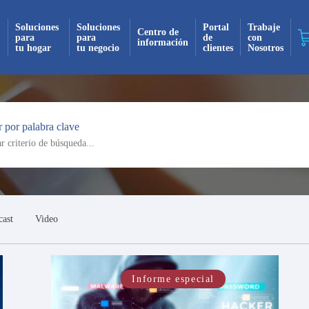
Soluciones
Soluciones
Portal
Trabaje
Centro de
para
para
de
con
información
tu hogar
tu negocio
clientes
Nosotros
¡Suscrito exitosamente!
 por palabra clave
 recibirás todas nuestras actualizaciones y no
mente en tu bandeja de entrada. ¡No te pierdas
novedad!
Continuar
cast
Video
Informe especial