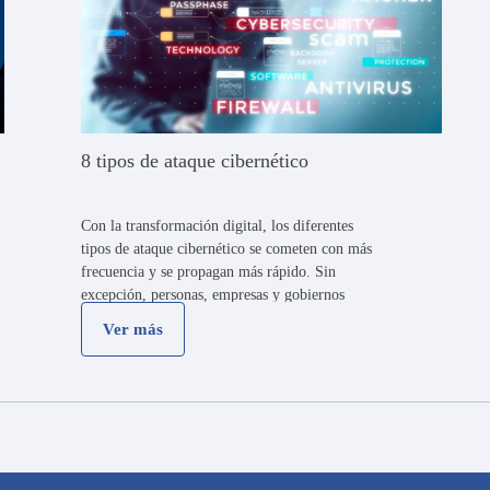
8 tipos de ataque cibernético
Con la transformación digital, los diferentes
tipos de ataque cibernético se cometen con más
frecuencia y se propagan más rápido. Sin
excepción, personas, empresas y gobiernos
están expuestos a posibles ciberataques que
Ver más
implican consecuencias muy graves: desde
poner en riesgo …