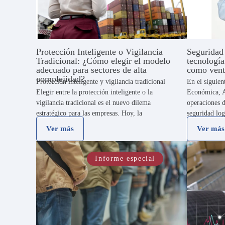
Protección Inteligente o Vigilancia
Seguridad 
Tradicional: ¿Cómo elegir el modelo
tecnología
adecuado para sectores de alta
como vent
complejidad?
Protección inteligente y vigilancia tradicional
En el siguien
Elegir entre la protección inteligente o la
Económica, A
vigilancia tradicional es el nuevo dilema
operaciones d
estratégico para las empresas. Hoy, la
seguridad log
continuidad del negocio exige evolucionar
integrar tecn
Ver más
Ver más
hacia modelos basados en datos para reducir
en tiempo rea
costos y aumentar la …
la …
Informe especial