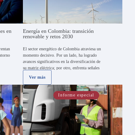
les en
Energía en Colombia: transición
renovable y retos 2030
rentan
El sector energético de Colombia atraviesa un
ntorno
momento decisivo. Por un lado, ha logrado
avances significativos en la diversificación de
su matriz eléctrica; por otro, enfrenta señales
omo
de alerta por la estrechez entre oferta y
Ver más
lemento
demanda, lo que genera preocupación …
oral. La
Informe especial