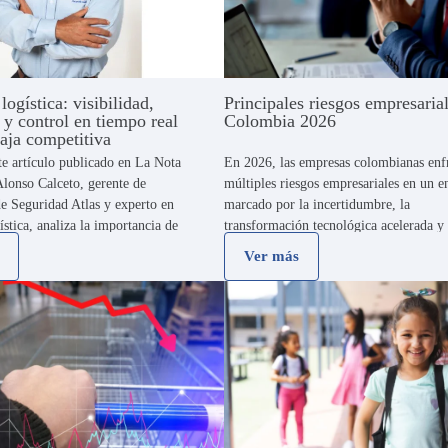
logística: visibilidad,
Principales riesgos empresaria
 y control en tiempo real
Colombia 2026
aja competitiva
te artículo publicado en La Nota
En 2026, las empresas colombianas enf
lonso Calceto, gerente de
múltiples riesgos empresariales en un e
e Seguridad Atlas y experto en
marcado por la incertidumbre, la
ística, analiza la importancia de
transformación tecnológica acelerada y
ología, monitoreo y trazabilidad
presiones económicas tanto internas c
Ver más
l para reducir riesgos y fortalecer
globales. A estos factores se suma un e
determinante: el contexto político-elect
convergencia …