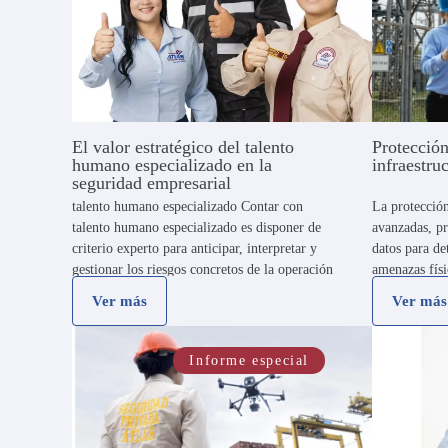
El valor estratégico del talento
Protección
humano especializado en la
infraestru
seguridad empresarial
talento humano especializado Contar con
La protección
talento humano especializado es disponer de
avanzadas, pr
criterio experto para anticipar, interpretar y
datos para de
gestionar los riesgos concretos de la operación
amenazas físi
empresarial. Por lo tanto, no se trata solo de
fundamental 
Ver más
Ver más
tener profesionales formados, certificados y
posterior al 
entrenados. El …
anticipada de
Informe especial