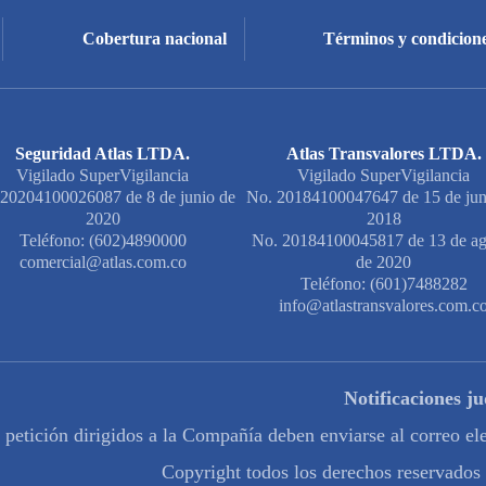
Cobertura nacional
Términos y condicione
Seguridad Atlas LTDA.
Atlas Transvalores LTDA.
Vigilado SuperVigilancia
Vigilado SuperVigilancia
20204100026087 de 8 de junio de
No. 20184100047647 de 15 de jun
2020
2018
Teléfono: (602)4890000
No. 20184100045817 de 13 de ag
comercial@atlas.com.co
de 2020
Teléfono: (601)7488282
info@atlastransvalores.com.c
Notificaciones ju
e petición dirigidos a la Compañía deben enviarse al correo e
Copyright todos los derechos reservados