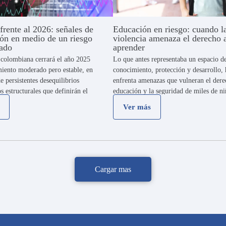
rente al 2026: señales de
Educación en riesgo: cuando l
ión en medio de un riesgo
violencia amenaza el derecho 
vado
aprender
colombiana cerrará el año 2025
Lo que antes representaba un espacio d
miento moderado pero estable, en
conocimiento, protección y desarrollo,
e persistentes desequilibrios
enfrenta amenazas que vulneran el dere
os estructurales que definirán el
educación y la seguridad de miles de ni
mico en 2026. Balance 2025 Todo
docentes. Solo en el primer semestre d
Ver más
l Producto Interno Bruto (PIB) …
más de 1.400 …
Cargar mas