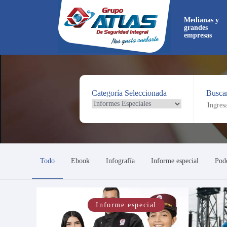
Medianas y
grandes
empresas
Categoría Seleccionada
Buscar
Ahora
directa
Todo
Ebook
Infografía
Informe especial
Pod
Informe especial