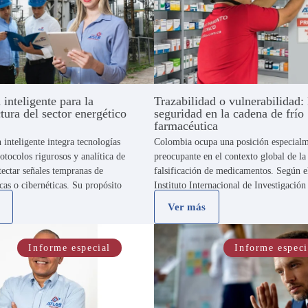
 inteligente para la
Trazabilidad o vulnerabilidad:
ctura del sector energético
seguridad en la cadena de frío
farmacéutica
 inteligente integra tecnologías
Colombia ocupa una posición especial
otocolos rigurosos y analítica de
preocupante en el contexto global de la
tectar señales tempranas de
falsificación de medicamentos. Según e
cas o cibernéticas. Su propósito
Instituto Internacional de Investigación
es evolucionar de una reacción
la Falsificación de Medicamentos, el pa
Ver más
incidente hacia una gestión
ubica entre los diez con mayor incidenc
l riesgo. De este …
nivel mundial. Asimismo, …
Informe especial
Informe especi