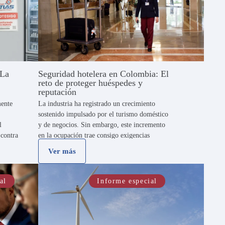
 La
Seguridad hotelera en Colombia: El
reto de proteger huéspedes y
reputación
mente
La industria ha registrado un crecimiento
sostenido impulsado por el turismo doméstico
l
y de negocios. Sin embargo, este incremento
 contra
en la ocupación trae consigo exigencias
ís se
operativas complejas. Por esta razón, entidades
Ver más
ia a
oficiales reconocen este factor en el Plan
Estratégico de …
al
Informe especial