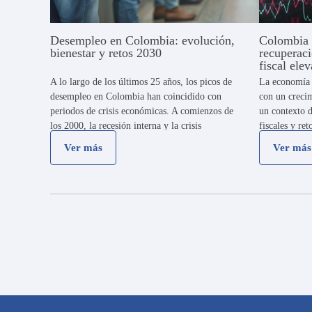
Desempleo en Colombia: evolución,
Colombia f
bienestar y retos 2030
recuperac
fiscal ele
A lo largo de los últimos 25 años, los picos de
La economía 
desempleo en Colombia han coincidido con
con un creci
periodos de crisis económicas. A comienzos de
un contexto d
los 2000, la recesión interna y la crisis
fiscales y ret
financiera elevaron la tasa por encima del 15
rumbo econó
Ver más
Ver más
…
indica que e