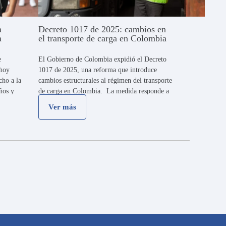
a
Decreto 1017 de 2025: cambios en
a
el transporte de carga en Colombia
e
El Gobierno de Colombia expidió el Decreto
 hoy
1017 de 2025, una reforma que introduce
cho a la
cambios estructurales al régimen del transporte
ños y
de carga en Colombia. La medida responde a
e 2025,
demandas históricas de transportadores,
Ver más
empresas generadoras de carga y pequeños
propietarios de …