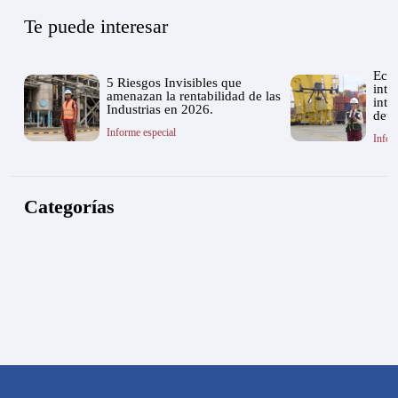
Te puede interesar
Ecos
5 Riesgos Invisibles que
inte
amenazan la rentabilidad de las
inte
Industrias en 2026.
dete
Informe especial
Infor
Categorías