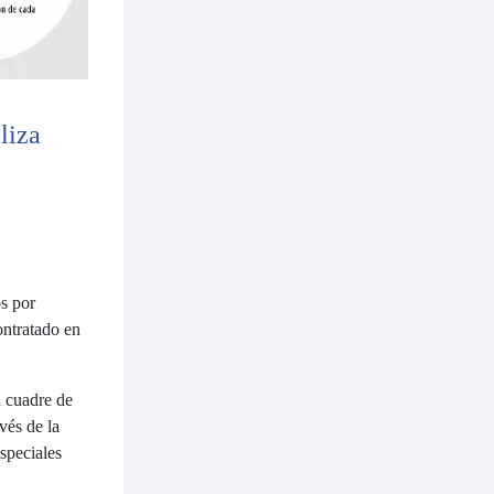
liza
s por
ontratado en
l cuadre de
avés de la
speciales