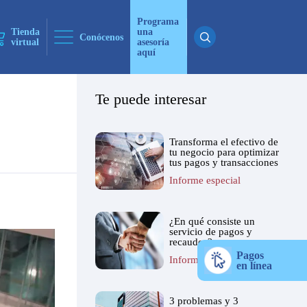
Programa
Tienda
una
Conócenos
virtual
asesoría
aquí
Te puede interesar
ticias
Transforma el efectivo de
 ninguna
tu negocio para optimizar
tus pagos y transacciones
Informe especial
¿En qué consiste un
servicio de pagos y
recaudos?
Pagos
Informe especial
en línea
3 problemas y 3