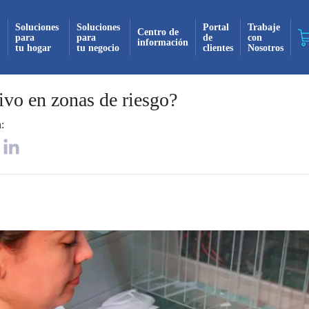
Soluciones
Soluciones
Portal
Trabaje
Centro de
para
para
de
con
información
tu hogar
tu negocio
clientes
Nosotros
¡Suscrito exitosamente!
ivo en zonas de riesgo?
:
 recibirás todas nuestras actualizaciones y no
mente en tu bandeja de entrada. ¡No te pierdas
novedad!
Continuar