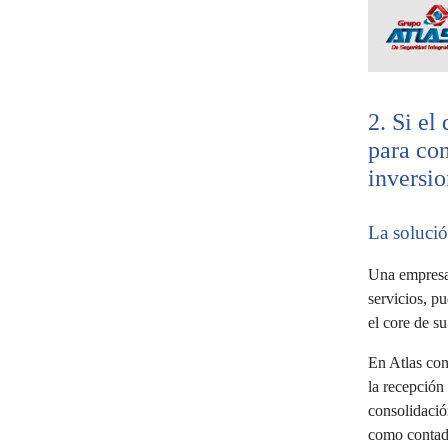
2. Si el
para con
inversio
La solució
Una empresa 
servicios, p
el core de s
En Atlas con
la recepción 
consolidació
como contado