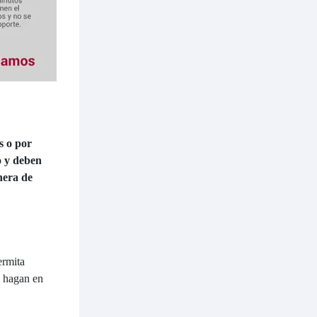
s o por
o y deben
nera de
ermita
e hagan en