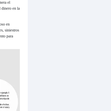
nera el
l dinero en la
ioso en
s, siniestros
ento para