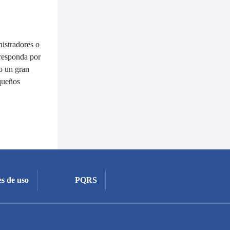
nistradores o
 responda por
o un gran
equeños
s de uso
PQRS