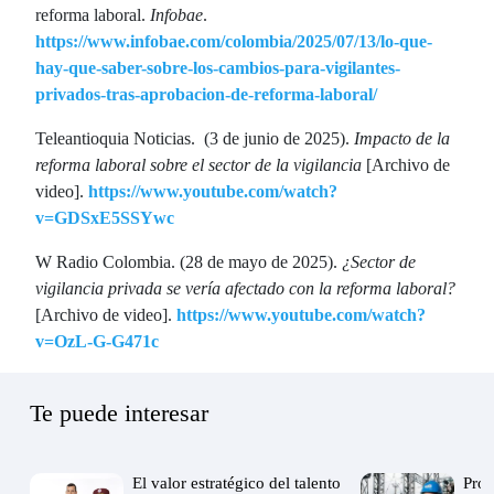
reforma laboral.
Infobae
.
https://www.infobae.com/colombia/2025/07/13/lo-que-
hay-que-saber-sobre-los-cambios-para-vigilantes-
privados-tras-aprobacion-de-reforma-laboral/
Teleantioquia Noticias. (3 de junio de 2025).
Impacto de la
reforma laboral sobre el sector de la vigilancia
[Archivo de
video].
https://www.youtube.com/watch?
v=GDSxE5SSYwc
W Radio Colombia. (28 de mayo de 2025).
¿Sector de
vigilancia privada se vería afectado con la reforma laboral?
[Archivo de video].
https://www.youtube.com/watch?
v=OzL-G-G471c
Te puede interesar
El valor estratégico del talento
Prot