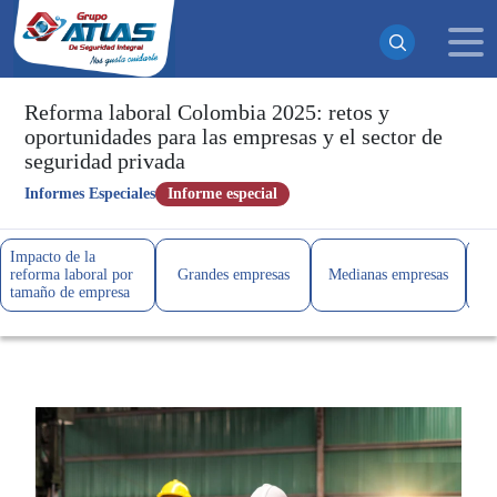
Reforma laboral Colombia 2025: retos y
oportunidades para las empresas y el sector de
seguridad privada
¡Suscrito exitosamente!
Informes Especiales
Informe especial
Ahora recibirás todas nuestras actualizaciones y noticias
directamente en tu bandeja de entrada. ¡No te pierdas
ninguna novedad!
Impacto de la
Peq
reforma laboral por
Grandes empresas
Medianas empresas
em
Continuar
tamaño de empresa