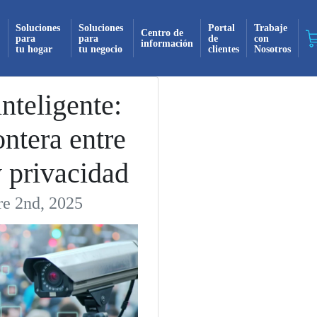
Soluciones
Soluciones
Portal
Trabaje
Centro de
para
para
de
con
información
tu hogar
tu negocio
clientes
Nosotros
¡Suscrito exitosamente!
inteligente:
ontera entre
 recibirás todas nuestras actualizaciones y no
mente en tu bandeja de entrada. ¡No te pierdas
 privacidad
novedad!
re 2nd, 2025
Continuar