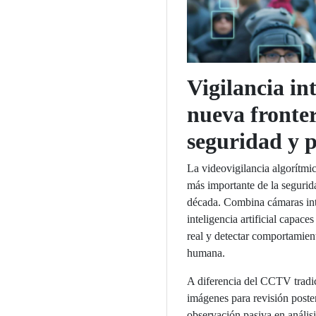
Vigilancia int
nueva fronter
seguridad y 
La videovigilancia algorítmi
más importante de la segurida
década. Combina cámaras int
inteligencia artificial capace
real y detectar comportamien
humana.
A diferencia del CCTV tradici
imágenes para revisión poster
observación pasiva en análisi