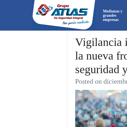
Medianas y
grandes
empresas
Vigilancia 
la nueva fr
Ahora
directa
seguridad y
Posted on diciemb