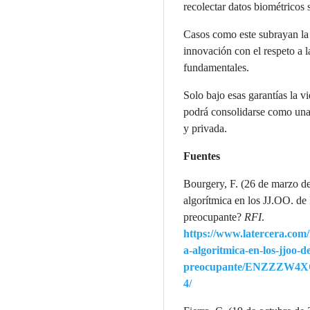
recolectar datos biométricos 
Casos como este subrayan la 
innovación con el respeto a l
fundamentales.
Solo bajo esas garantías la v
podrá consolidarse como una 
y privada.
Fuentes
Bourgery, F. (26 de marzo de
algorítmica en los JJ.OO. de 
preocupante?
RFI
.
https://www.latercera.com/
a-algoritmica-en-los-jjoo-d
preocupante/ENZZZW
4/