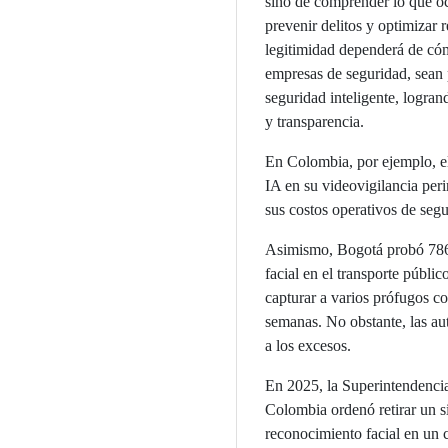
sino de comprender lo que oc
prevenir delitos y optimizar r
legitimidad dependerá de cóm
empresas de seguridad, sean 
seguridad inteligente, logran
y transparencia.
En Colombia, por ejemplo, el
IA en su videovigilancia per
sus costos operativos de segu
Asimismo, Bogotá probó 786
facial en el transporte públic
capturar a varios prófugos co
semanas. No obstante, las aut
a los excesos.
En 2025, la Superintendenci
Colombia ordenó retirar un s
reconocimiento facial en un c