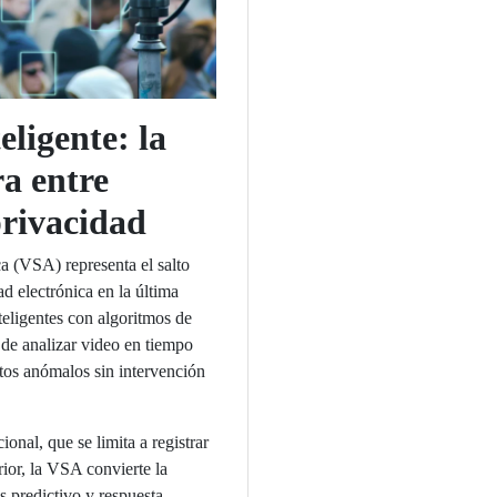
eligente: la
a entre
privacidad
ca (VSA) representa el salto
d electrónica en la última
eligentes con algoritmos de
s de analizar video en tiempo
tos anómalos sin intervención
onal, que se limita a registrar
ior, la VSA convierte la
s predictivo y respuesta