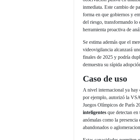
inmediata. Este cambio de pa
forma en que gobiernos y em
del riesgo, transformando l
herramienta proactiva de anál
Se estima además que el mer
videovigilancia alcanzará u
finales de 2025 y podría dupl
demuestra su rápida adopció
Caso de uso
A nivel internacional ya hay
por ejemplo, autorizó la VSA
Juegos Olímpicos de París 
inteligentes
que detectan en 
anómalas como la presencia d
abandonados o aglomeracione
Estas capacidades permiten u