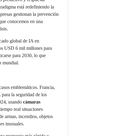
radigma está redefiniendo la
presas gestionan la prevención
o que conocemos en una
isis.
cado global de IA en
nos USD 6 mil millones para
icarse para 2030, lo que
n mundial.
 casos emblemáticos. Francia,
 para la seguridad de los
2024, usando
cámaras
tiempo real situaciones
e armas, incendios, objetos
s inusuales.
na respuesta más rápida y