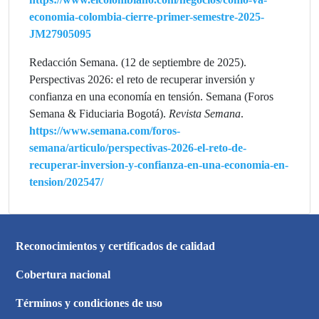
economia-colombia-cierre-primer-semestre-2025-
JM27905095
Redacción Semana. (12 de septiembre de 2025).
Perspectivas 2026: el reto de recuperar inversión y
confianza en una economía en tensión. Semana (Foros
Semana & Fiduciaria Bogotá).
Revista Semana
.
https://www.semana.com/foros-
semana/articulo/perspectivas-2026-el-reto-de-
recuperar-inversion-y-confianza-en-una-economia-en-
tension/202547/
Reconocimientos y certificados de calidad
Cobertura nacional
Términos y condiciones de uso