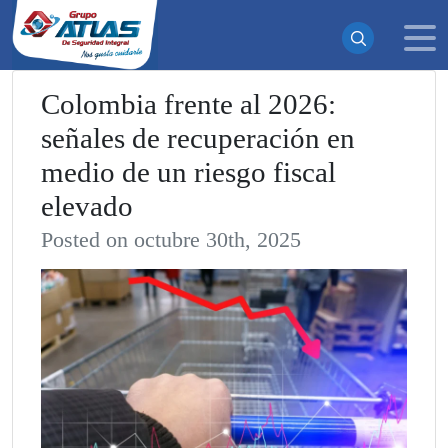
Colombia frente al 2026:
señales de recuperación en
¡Suscrito exitosamente!
medio de un riesgo fiscal
Ahora recibirás todas nuestras actualizaciones y noticias
elevado
directamente en tu bandeja de entrada. ¡No te pierdas
ninguna novedad!
Posted on octubre 30th, 2025
Continuar