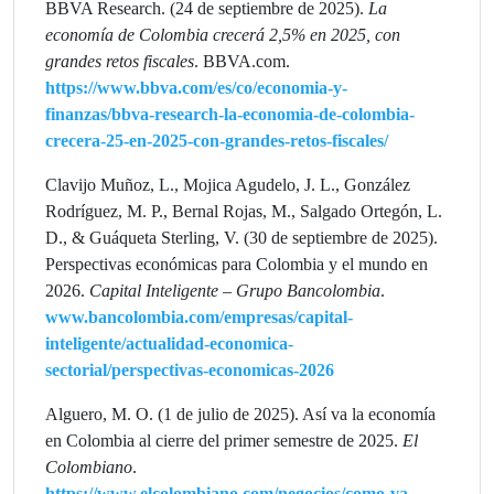
BBVA Research. (24 de septiembre de 2025).
La
economía de Colombia crecerá 2,5% en 2025, con
grandes retos fiscales
. BBVA.com.
https://www.bbva.com/es/co/economia-y-
finanzas/bbva-research-la-economia-de-colombia-
crecera-25-en-2025-con-grandes-retos-fiscales/
Clavijo Muñoz, L., Mojica Agudelo, J. L., González
Rodríguez, M. P., Bernal Rojas, M., Salgado Ortegón, L.
D., & Guáqueta Sterling, V. (30 de septiembre de 2025).
Perspectivas económicas para Colombia y el mundo en
2026.
Capital Inteligente – Grupo Bancolombia
.
www.bancolombia.com/empresas/capital-
inteligente/actualidad-economica-
sectorial/perspectivas-economicas-2026
Alguero, M. O. (1 de julio de 2025). Así va la economía
en Colombia al cierre del primer semestre de 2025.
El
Colombiano
.
https://www.elcolombiano.com/negocios/como-va-