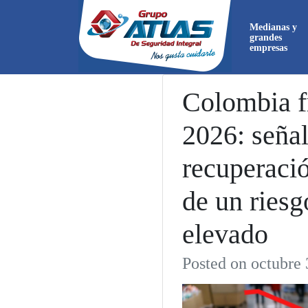
Medianas y
grandes
empresas
Colombia f
2026: señal
Ahora
directa
recuperaci
de un riesg
elevado
Posted on octubre 