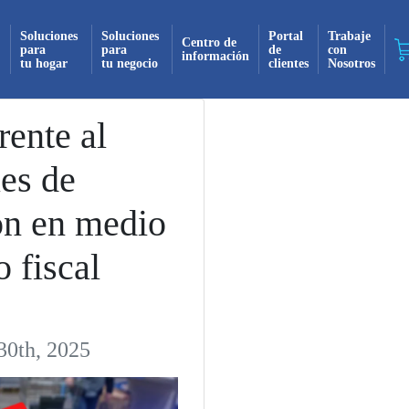
Soluciones
Soluciones
Portal
Trabaje
Centro de
para
para
de
con
información
tu hogar
tu negocio
clientes
Nosotros
¡Suscrito exitosamente!
rente al
es de
 recibirás todas nuestras actualizaciones y no
mente en tu bandeja de entrada. ¡No te pierdas
ón en medio
novedad!
o fiscal
Continuar
30th, 2025