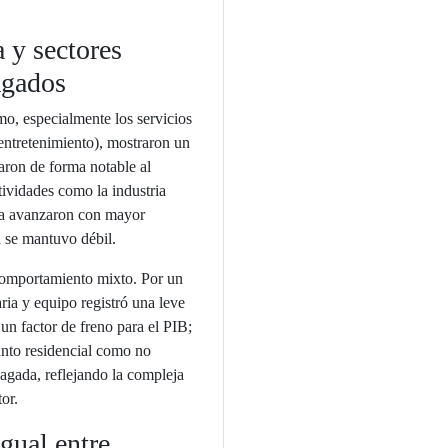
a y sectores
agados
mo, especialmente los servicios
entretenimiento), mostraron un
ron de forma notable al
tividades como la industria
ura avanzaron con mayor
ra se mantuvo débil.
comportamiento mixto. Por un
ria y equipo registró una leve
un factor de freno para el PIB;
anto residencial como no
agada, reflejando la compleja
tor.
gual entre