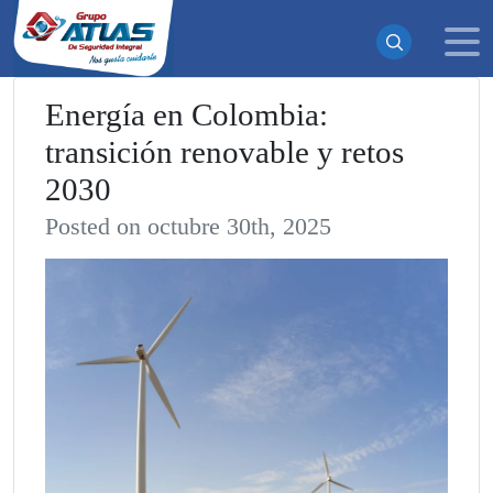
Energía en Colombia:
transición renovable y retos
¡Suscrito exitosamente!
2030
Ahora recibirás todas nuestras actualizaciones y noticias
directamente en tu bandeja de entrada. ¡No te pierdas
Posted on octubre 30th, 2025
ninguna novedad!
Continuar