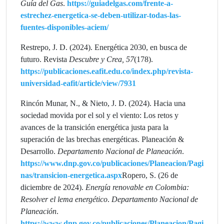
Guía del Gas
.
https://guiadelgas.com/frente-a-
estrechez-energetica-se-deben-utilizar-todas-las-
fuentes-disponibles-aciem/
Restrepo, J. D. (2024). Energética 2030, en busca de
futuro. Revista
Descubre y Crea, 57
(178).
https://publicaciones.eafit.edu.co/index.php/revista-
universidad-eafit/article/view/7931
Rincón Munar, N., & Nieto, J. D. (2024). Hacia una
sociedad movida por el sol y el viento: Los retos y
avances de la transición energética justa para la
superación de las brechas energéticas. Planeación &
Desarrollo.
Departamento Nacional de Planeación
.
https://www.dnp.gov.co/publicaciones/Planeacion/Pagi
nas/transicion-energetica.aspx
Ropero, S. (26 de
diciembre de 2024).
Energía renovable en Colombia:
Resolver el lema energético
.
Departamento Nacional de
Planeación
.
https://www.dnp.gov.co/publicaciones/Planeacion/Pagi