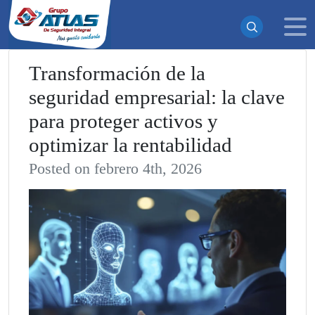
Transformación de la
seguridad empresarial: la clave
¡Suscrito exitosamente!
para proteger activos y
Ahora recibirás todas nuestras actualizaciones y noticias
optimizar la rentabilidad
directamente en tu bandeja de entrada. ¡No te pierdas
ninguna novedad!
Posted on febrero 4th, 2026
Continuar