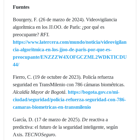
Fuentes
Bourgery, F. (26 de marzo de 2024). Videovigilancia
algorítmica en los JJ.OO. de París: ¿por qué es
preocupante?
RFI
.
https://www.latercera.com/mundo/noticia/videovigilan
cia-algoritmica-en-los-jjoo-de-paris-por-que-es-
preocupante/ENZZZW4XOFGCZML2WDKTICDU
44/
Fierro, C. (19 de octubre de 2023). Policía refuerza
seguridad en TransMilenio con 786 cámaras biométricas.
Alcaldía Mayor de Bogotá
.
https://bogota.gov.co/mi-
ciudad/seguridad/policia-refuerza-seguridad-con-786-
camaras-biometricas-en-transmilenio
García, D. (17 de marzo de 2025).
De
reactiva a
predictiva: el futuro de la seguridad inteligente, según
Axis.
TECNOSeguro
.