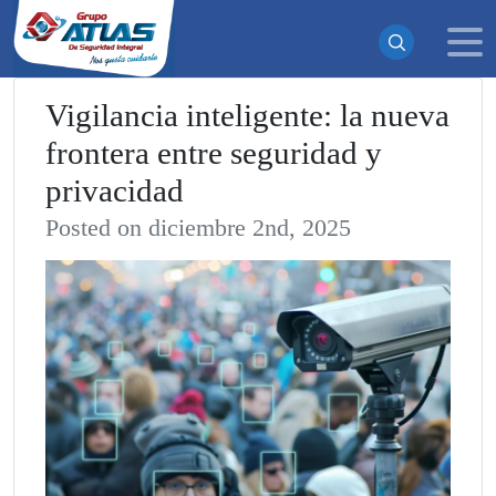
Vigilancia inteligente: la nueva
frontera entre seguridad y
¡Suscrito exitosamente!
privacidad
Ahora recibirás todas nuestras actualizaciones y noticias
directamente en tu bandeja de entrada. ¡No te pierdas
Posted on diciembre 2nd, 2025
ninguna novedad!
Continuar