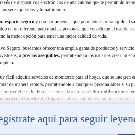
ravés de dispositivos electrónicos de alta calidad que te permitirán mon
a tus seres queridos y tu patrimonio.
un espacio seguro
y con herramientas que permiten estar tranquilo al sal
tido en un referente para muchas personas, que consideran el uso de est
omo la mejor opción para tener una mejor calidad de vida.
vo Seguro, buscamos ofrecer una amplia gama de productos y servicio
ovedosos, a
precios asequibles
, permitiendo a los usuarios crear un ec
ompleto.
y fácil adquirir servicios de monitoreo para el hogar, que se integren en
olar de manera remota, permitiéndole a cualquier persona saber si su pu
, conocer el estado de sus sistemas de alarma,
recibir notificaciones e
ue ocurre al interior del hogar
o sobre cualquier evento inesperado” s
íder de canales digitales, de Atlas Vivo Seguro.
gístrate aquí para seguir leye