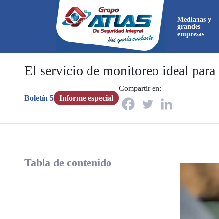
Medianas y
grandes
empresas
El servicio de monitoreo ideal para
Compartir en:
Ahora
Boletín 5
Informe especial
directa
Ahora
directa
Tabla de contenido