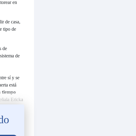
itorear en
ir de casa,
e tipo de
s de
osistema de
tre sí y se
erta está
n tiempo
eñala Ericka
ndo