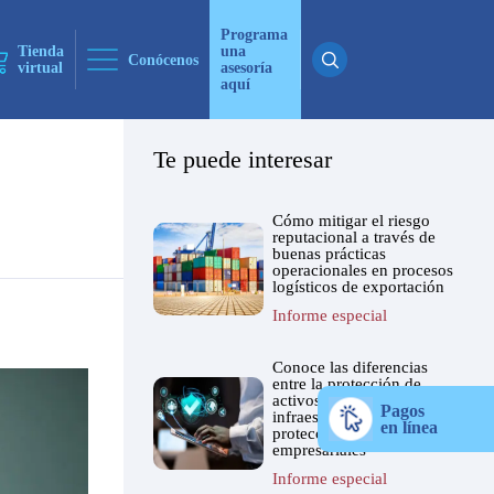
Programa
Tienda
una
Conócenos
virtual
asesoría
aquí
Te puede interesar
ticias
Cómo mitigar el riesgo
 ninguna
reputacional a través de
buenas prácticas
operacionales en procesos
logísticos de exportación
ticias
Informe especial
 ninguna
Conoce las diferencias
entre la protección de
activos críticos e
Pagos
infraestructura vs.
en línea
protección de procesos
empresariales
Informe especial