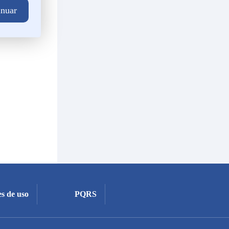
s de uso
PQRS