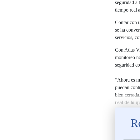
seguridad a t
tiempo real 
Contar con
se ha conver
servicios, c
Con Atlas Vi
monitoreo n
seguridad c
“Ahora es mu
puedan contr
bien cerrada
real de lo q
Pejendino, l
Re