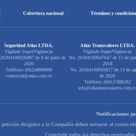
Cobertura nacional
Términos y condicione
Seguridad Atlas LTDA.
Atlas Transvalores LTDA.
Vigilado SuperVigilancia
Vigilado SuperVigilancia
20204100026087 de 8 de junio de
No. 20184100047647 de 15 de jun
2020
2018
Teléfono: (602)4890000
No. 20184100045817 de 13 de ag
comercial@atlas.com.co
de 2020
Teléfono: (601)7488282
info@atlastransvalores.com.c
Notificaciones ju
e petición dirigidos a la Compañía deben enviarse al correo e
Copyright todos los derechos reservados