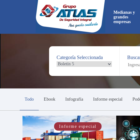
Medianas y
grandes
empresas
Categoría Seleccionada
Buscar
Ahora
directa
Todo
Ebook
Infografía
Informe especial
Pod
Informe especial