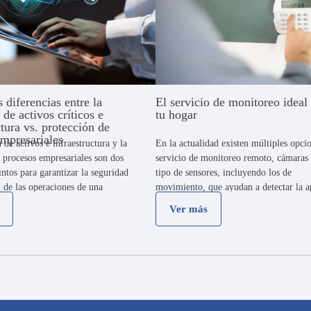
 diferencias entre la
El servicio de monitoreo ideal
 de activos críticos e
tu hogar
ctura vs. protección de
mpresariales
 de activos e infraestructura y la
En la actualidad existen múltiples opci
 procesos empresariales son dos
servicio de monitoreo remoto, cámaras
intos para garantizar la seguridad
tipo de sensores, incluyendo los de
 de las operaciones de una
movimiento, que ayudan a detectar la a
as son importantes y necesarias
de puertas y ventanas. Estas alternativa
Ver más
 la integridad de una
las que requieren las personas en …
, …