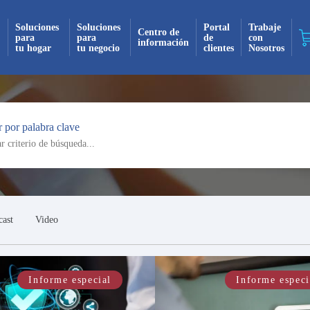
Soluciones
Soluciones
Portal
Trabaje
Centro de
para
para
de
con
información
tu hogar
tu negocio
clientes
Nosotros
¡Suscrito exitosamente!
 por palabra clave
 recibirás todas nuestras actualizaciones y no
mente en tu bandeja de entrada. ¡No te pierdas
novedad!
Continuar
cast
Video
Informe especial
Informe especi