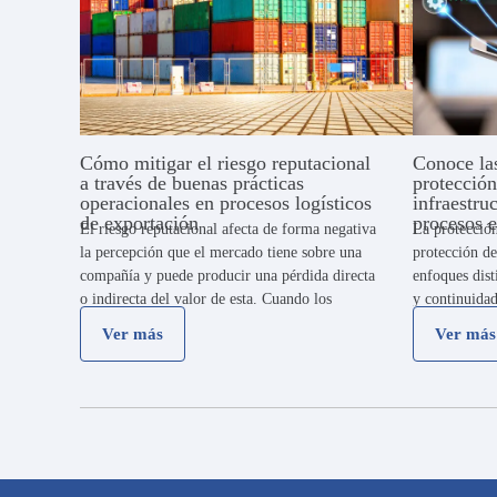
Cómo mitigar el riesgo reputacional
Conoce las
a través de buenas prácticas
protección
operacionales en procesos logísticos
infraestru
de exportación
procesos e
El riesgo reputacional afecta de forma negativa
La protección
la percepción que el mercado tiene sobre una
protección de
compañía y puede producir una pérdida directa
enfoques dist
o indirecta del valor de esta. Cuando los
y continuidad
controles operacionales no son efectivos, la
empresa. Amb
Ver más
Ver más
empresa se expone a un riesgo …
para asegurar
organización