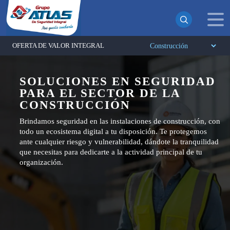
OFERTA DE VALOR INTEGRAL
¡Suscrito exitosamente!
SOLUCIONES EN SEGURIDAD
PARA EL SECTOR DE LA
Ahora recibirás todas nuestras actualizaciones y noticias
directamente en tu bandeja de entrada. ¡No te pierdas
CONSTRUCCIÓN
ninguna novedad!
Brindamos seguridad en las instalaciones de construcción, con
todo un ecosistema digital a tu disposición. Te protegemos
Continuar
ante cualquier riesgo y vulnerabilidad, dándote la tranquilidad
que necesitas para dedicarte a la actividad principal de tu
organización.