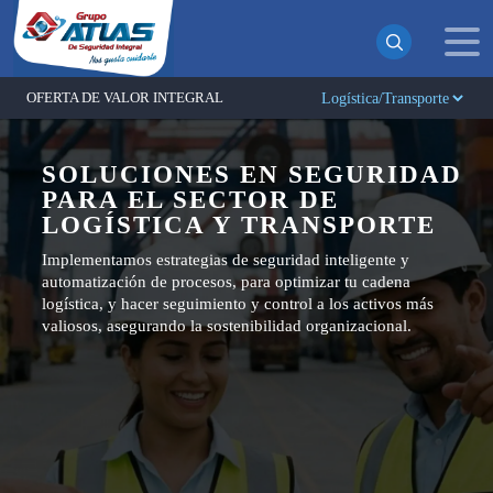
OFERTA DE VALOR INTEGRAL
¡Suscrito exitosamente!
SOLUCIONES EN SEGURIDAD
PARA EL SECTOR DE
Ahora recibirás todas nuestras actualizaciones y noticias
directamente en tu bandeja de entrada. ¡No te pierdas
LOGÍSTICA Y TRANSPORTE
ninguna novedad!
Implementamos estrategias de seguridad inteligente y
automatización de procesos, para optimizar tu cadena
Continuar
logística, y hacer seguimiento y control a los activos más
valiosos, asegurando la sostenibilidad organizacional.