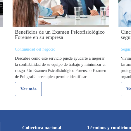
Beneficios de un Examen Psicofisiológico
Cinc
Forense en su empresa
segu
Continuidad del negocio
Seguri
Descubre cómo este servicio puede ayudarte a mejorar
Vivim
la confiabilidad de su equipo de trabajo y minimizar el
las am
riesgo. Un Examen Psicofisiológico Forense o Examen
proteg
de Poligrafía preempleo permite identificar
organi
características generales de un candidato para su
hasta 
Ver más
Ve
empresa, relacionadas con: …
Cobertura nacional
Términos y condicione