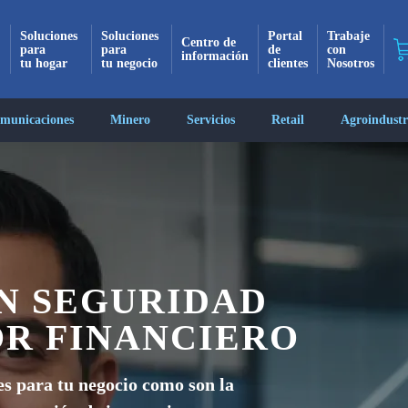
Soluciones
Soluciones
Portal
Trabaje
Centro de
para
para
de
con
información
tu hogar
tu negocio
clientes
Nosotros
omunicaciones
Minero
Servicios
Retail
Agroindustr
¡Suscrito exitosamente!
 recibirás todas nuestras actualizaciones y no
mente en tu bandeja de entrada. ¡No te pierdas
novedad!
Continuar
N SEGURIDAD
OR FINANCIERO
s para tu negocio como son la