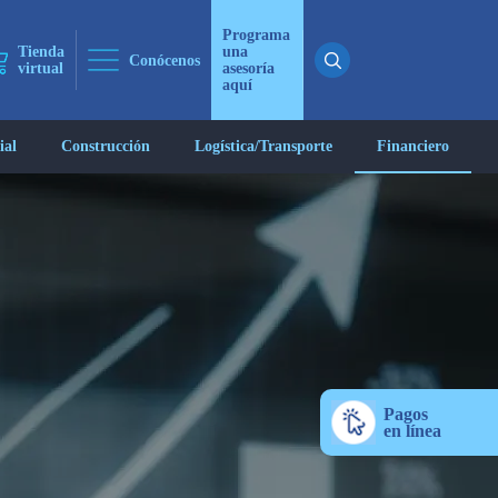
Programa
Tienda
una
Conócenos
virtual
asesoría
aquí
ial
Construcción
Logística/Transporte
Financiero
ticias
 ninguna
Pagos
en línea